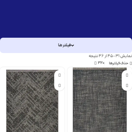
فیلتر ها
نمایش 31–45 از 46 نتیجه
320
حذف فیلترها