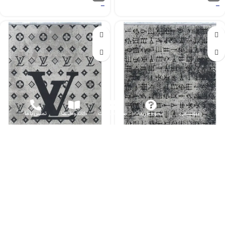
–
–
پشتیبانی
نحوه خرید
صفحه نخست
کاتالوگ ها
تماس با ما
گلیم کد 24181 کلکسیون ونیز
گلیم کد 24182 کلکسیون ونیز
–
–