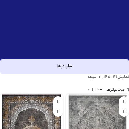
فیلتر ها
نمایش 31–45 از 101 نتیجه
1200
حذف فیلترها