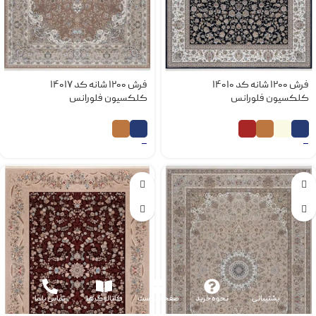
فرش 1200 شانه کد 14010
فرش 1200 شانه کد 14017
کلکسیون فلورانس
کلکسیون فلورانس
–
–
پشتیبانی
نحوه خرید
صفحه نخست
کاتالوگ ها
تماس با ما