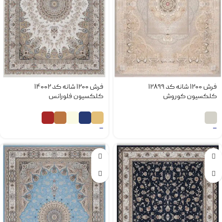
فرش 1200 شانه کد 12899
فرش 1200 شانه کد 14002
کلکسیون کوروش
کلکسیون فلورانس
–
–