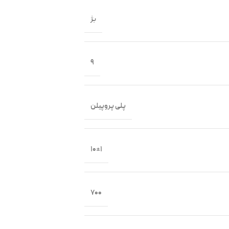
بژ
9
پلی پروپیلن
10±1
700