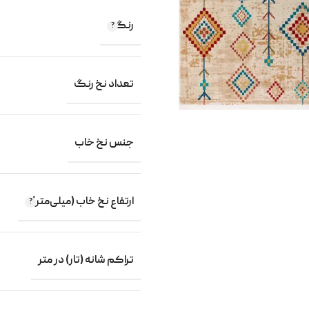
رنگ
یر
تعداد نخ رنگ
جنس نخ خاب
ارتفاع نخ خاب (میلی‌متر)
تراکم شانه (تار) در متر