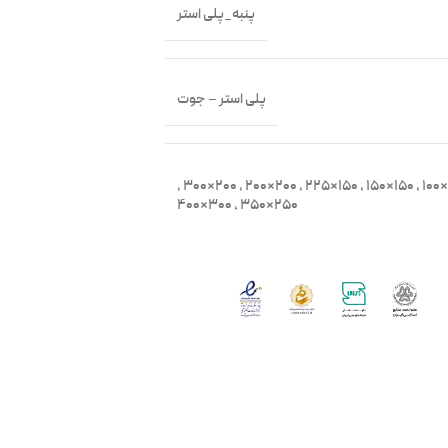
پنبه_پلی استر
پلی استر – جوت
,
200×300
,
200×200
,
150×225
,
150×150
,
300×400
,
250×350
سنتی
,
کلاسیک
مستطیل