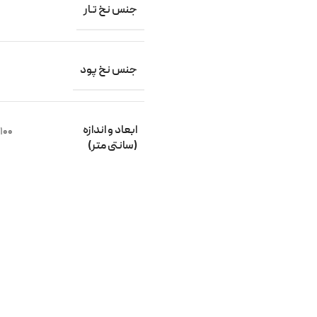
جنس نخ تـار
جنس نخ پود
ابعاد و اندازه
100×100
(سانتی متر)
نوع طرح نقشه
شکل ظاهری