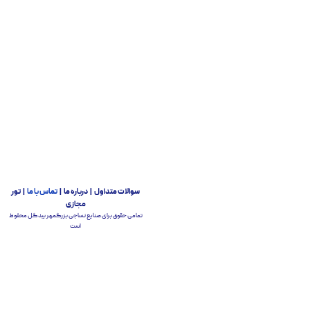
سوالات متداول | درباره ما |
تماس با ما
| تور
مجازی
تمامی حقوق برای صنایع نساجی بزرگمهر بیدگل محفوظ
است
محصولات مشابه