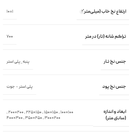
ارتفاع نخ خاب (میلی‌متر)
10±1
تراکم شانه (تار) در متر
700
جنس نخ تـار
پنبه_پلی استر
جنس نخ پود
پلی استر – جوت
ابعاد و اندازه
,
200×200
,
150×225
,
150×150
,
100×100
300×400
,
250×350
,
200×300
(سانتی متر)